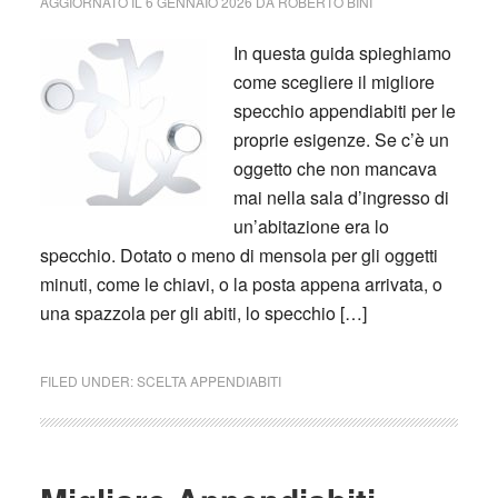
AGGIORNATO IL
6 GENNAIO 2026
DA
ROBERTO BINI
In questa guida spieghiamo
come scegliere il migliore
specchio appendiabiti per le
proprie esigenze. Se c’è un
oggetto che non mancava
mai nella sala d’ingresso di
un’abitazione era lo
specchio. Dotato o meno di mensola per gli oggetti
minuti, come le chiavi, o la posta appena arrivata, o
una spazzola per gli abiti, lo specchio […]
FILED UNDER:
SCELTA APPENDIABITI