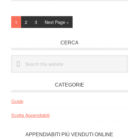
Page
Page
Page
Go
1
2
3
Next Page »
to
Primary
CERCA
Sidebar
Search
this
website
CATEGORIE
Guide
Scelta Appendiabiti
APPENDIABITI PIÙ VENDUTI ONLINE