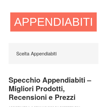
Skip
Skip
to
to
main
primary
APPENDIABITI
content
sidebar
Scelta Appendiabiti
Specchio Appendiabiti –
Migliori Prodotti,
Recensioni e Prezzi