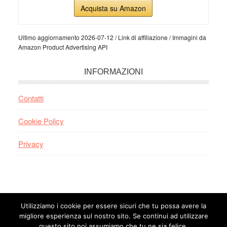
Acquista su Amazon
Ultimo aggiornamento 2026-07-12 / Link di affiliazione / Immagini da
Amazon Product Advertising API
INFORMAZIONI
Contatti
Cookie Policy
Privacy
Utilizziamo i cookie per essere sicuri che tu possa avere la
Il sito partecipa a programmi di affiliazione come il Programma
migliore esperienza sul nostro sito. Se continui ad utilizzare
Affiliazione Amazon EU, un programma di affiliazione che permette ai
questo sito noi assumiamo che tu ne sia felice.